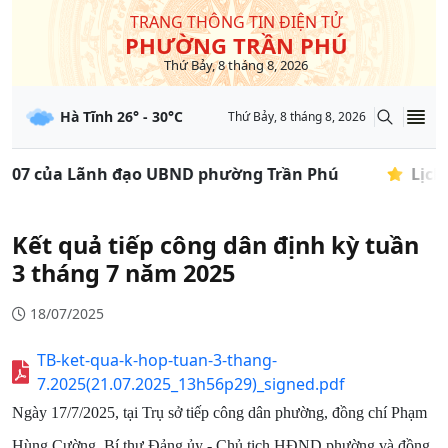
TRANG THÔNG TIN ĐIỆN TỬ
PHƯỜNG TRẦN PHÚ
Thứ Bảy, 8 tháng 8, 2026
Hà Tĩnh
26
° -
30
°C
Thứ Bảy, 8 tháng 8, 2026
ng 07 của Lãnh đạo UBND phường Trần Phú
Lịch 
Kết quả tiếp công dân định kỳ tuần
3 tháng 7 năm 2025
18/07/2025
TB-ket-qua-k-hop-tuan-3-thang-
7.2025(21.07.2025_13h56p29)_signed.pdf
Ngày 17/7/2025, tại Trụ sở tiếp công dân phường, đồng chí Phạm
Hùng Cường, Bí thư Đảng ủy - Chủ tịch HĐND phường và đồng