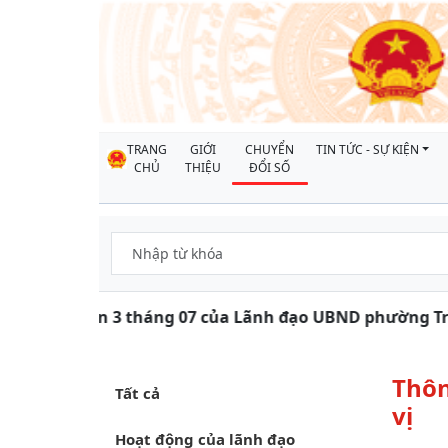
TRANG
GIỚI
CHUYỂN
TIN TỨC - SỰ KIỆN
CHỦ
THIỆU
ĐỔI SỐ
định kỳ tuần 3 tháng 07 của Lãnh đạo UBND phường Trần
Thôn
Tất cả
vị
Hoạt động của lãnh đạo