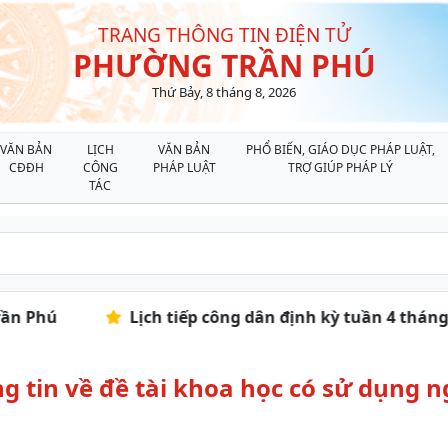
TRANG THÔNG TIN ĐIỆN TỬ
PHƯỜNG TRẦN PHÚ
Thứ Bảy, 8 tháng 8, 2026
VĂN BẢN
LỊCH
VĂN BẢN
PHỔ BIẾN, GIÁO DỤC PHÁP LUẬT,
CĐĐH
CÔNG
PHÁP LUẬT
TRỢ GIÚP PHÁP LÝ
TÁC
 Phú
Lịch tiếp công dân định kỳ tuần 4 tháng 
g tin về đề tài khoa học có sử dụng 