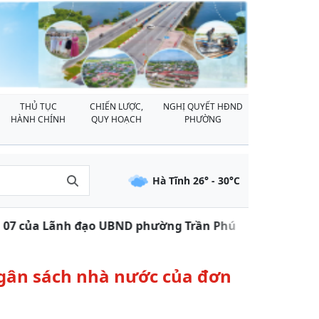
THỦ TỤC
CHIẾN LƯỢC,
NGHỊ QUYẾT HĐND
HÀNH CHÍNH
QUY HOẠCH
PHƯỜNG
Hà Tĩnh
26
° -
30
°C
07 của Lãnh đạo UBND phường Trần Phú
Kết quả 
ngân sách nhà nước của đơn